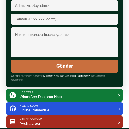
Gönder
Gönder butonuna basarak
Kullanım Koşulları
ve
Gizlilik Politikamızı
kabul etmiş
sayılırsınız.
ÜCRETSİZ
›
WhatsApp Danışma Hattı
HIZLI & KOLAY
›
Online Randevu Al
UZMAN GÖRÜŞÜ
›
Avukata Sor