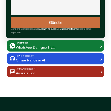
Gönder butonuna basarak
Kullanım Koşulları
ve
Gizlilik Politikamızı
kabul etmiş
sayılırsınız.
ÜCRETSİZ
›
WhatsApp Danışma Hattı
HIZLI & KOLAY
›
Online Randevu Al
UZMAN GÖRÜŞÜ
›
Avukata Sor