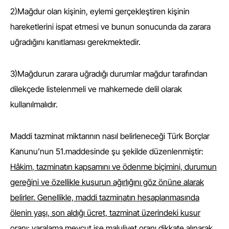
2)Mağdur olan kişinin, eylemi gerçekleştiren kişinin
hareketlerini ispat etmesi ve bunun sonucunda da zarara
uğradığını kanıtlaması gerekmektedir.
3)Mağdurun zarara uğradığı durumlar mağdur tarafından
dilekçede listelenmeli ve mahkemede delil olarak
kullanılmalıdır.
Maddi tazminat miktarının nasıl belirleneceği Türk Borçlar
Kanunu’nun 51.maddesinde şu şekilde düzenlenmiştir:
Hâkim, tazminatın kapsamını ve ödenme biçimini, durumun
gereğini ve özellikle kusurun ağırlığını göz önüne alarak
belirler.
Genellikle, maddi tazminatın hesaplanmasında
ölenin yaşı, son aldığı ücret, tazminat üzerindeki kusur
oranı; yaralama mevcut ise maluliyet oranı dikkate alınarak