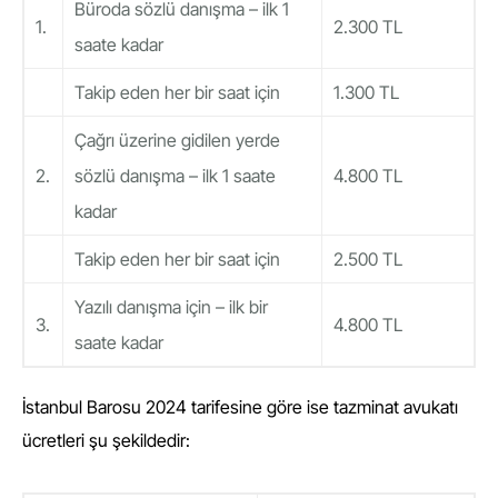
Büroda sözlü danışma – ilk 1
1.
2.300 TL
saate kadar
Takip eden her bir saat için
1.300 TL
Çağrı üzerine gidilen yerde
2.
sözlü danışma – ilk 1 saate
4.800 TL
kadar
Takip eden her bir saat için
2.500 TL
Yazılı danışma için – ilk bir
3.
4.800 TL
saate kadar
İstanbul Barosu 2024 tarifesine
göre ise tazminat avukatı
ücretleri şu şekildedir: