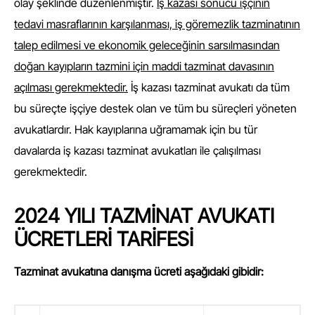
olay şeklinde düzenlenmiştir.
İş kazası sonucu işçinin
tedavi masraflarının karşılanması, iş göremezlik tazminatının
talep edilmesi ve ekonomik geleceğinin sarsılmasından
doğan kayıpların tazmini için maddi tazminat davasının
açılması gerekmektedir.
İş kazası tazminat avukatı da tüm
bu süreçte işçiye destek olan ve tüm bu süreçleri yöneten
avukatlardır. Hak kayıplarına uğramamak için bu tür
davalarda iş kazası tazminat avukatları ile çalışılması
gerekmektedir.
2024 YILI TAZMİNAT AVUKATI
ÜCRETLERİ TARİFESİ
Tazminat avukatına danışma ücreti aşağıdaki gibidir: